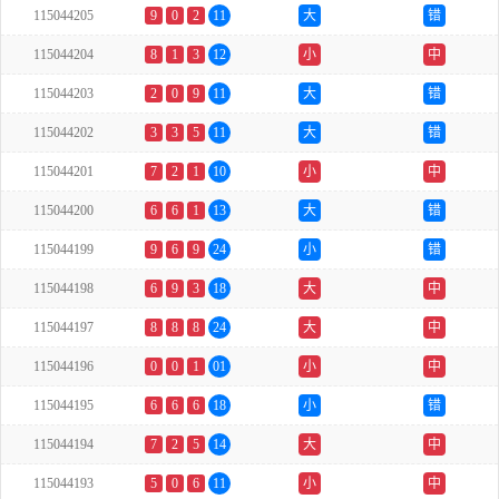
115044205
9
0
2
11
大
错
115044204
8
1
3
12
小
中
115044203
2
0
9
11
大
错
115044202
3
3
5
11
大
错
115044201
7
2
1
10
小
中
115044200
6
6
1
13
大
错
115044199
9
6
9
24
小
错
115044198
6
9
3
18
大
中
115044197
8
8
8
24
大
中
115044196
0
0
1
01
小
中
115044195
6
6
6
18
小
错
115044194
7
2
5
14
大
中
115044193
5
0
6
11
小
中