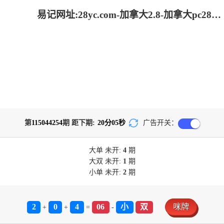
易记网址:28yc.com-加拿大2.8-加拿大pc28|提前在线预测官网|加拿大pc在线预测结果_极致火热优质的免费预测
第
115044254
期 距下期:
20
分
04
秒
广告开关：
大单
未开:
4
期
大双
未开:
1
期
小单
未开:
2
期
2
0
4
06
小
双
咪牌
+
+
=
-