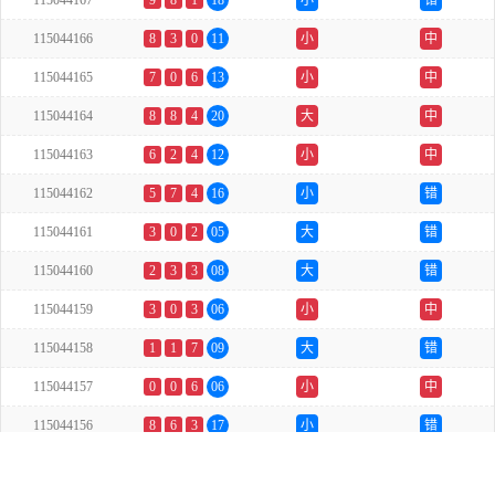
115044167
9
8
1
18
小
错
115044166
8
3
0
11
小
中
115044165
7
0
6
13
小
中
115044164
8
8
4
20
大
中
115044163
6
2
4
12
小
中
115044162
5
7
4
16
小
错
115044161
3
0
2
05
大
错
115044160
2
3
3
08
大
错
115044159
3
0
3
06
小
中
115044158
1
1
7
09
大
错
115044157
0
0
6
06
小
中
115044156
8
6
3
17
小
错
115044155
4
6
5
15
大
中