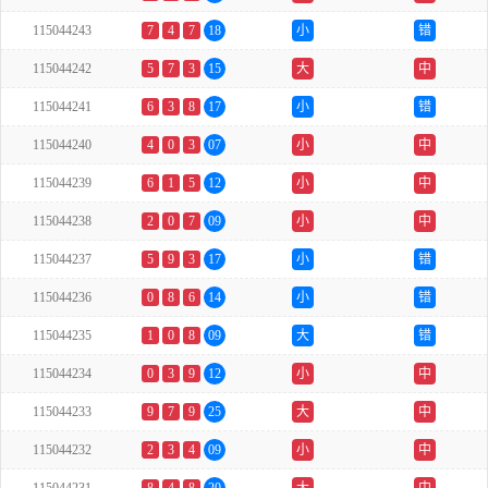
115044243
7
4
7
18
小
错
115044242
5
7
3
15
大
中
115044241
6
3
8
17
小
错
115044240
4
0
3
07
小
中
115044239
6
1
5
12
小
中
115044238
2
0
7
09
小
中
115044237
5
9
3
17
小
错
115044236
0
8
6
14
小
错
115044235
1
0
8
09
大
错
115044234
0
3
9
12
小
中
115044233
9
7
9
25
大
中
115044232
2
3
4
09
小
中