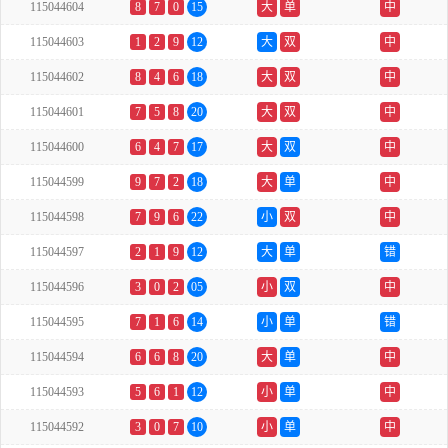
115044604
8
7
0
15
大
单
中
115044603
1
2
9
12
大
双
中
115044602
8
4
6
18
大
双
中
115044601
7
5
8
20
大
双
中
115044600
6
4
7
17
大
双
中
115044599
9
7
2
18
大
单
中
115044598
7
9
6
22
小
双
中
115044597
2
1
9
12
大
单
错
115044596
3
0
2
05
小
双
中
115044595
7
1
6
14
小
单
错
115044594
6
6
8
20
大
单
中
115044593
5
6
1
12
小
单
中
115044592
3
0
7
10
小
单
中