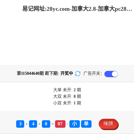
易记网址:28yc.com-加拿大2.8-加拿大pc28|提前在线预测官网|加拿大pc在线预测结果_极致火热优质的免费预测
第
115044640
期 距下期:
开奖中
广告开关：
大单
未开:
2
期
大双
未开:
8
期
小双
未开:
1
期
3
4
0
07
小
单
咪牌
+
+
=
-