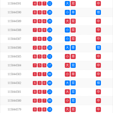
115044591
4
1
7
12
大
双
中
115044590
8
3
9
20
小
单
错
115044589
8
6
6
20
大
双
中
115044588
7
8
9
24
小
双
中
115044587
7
6
1
14
小
双
中
115044586
2
8
0
10
大
单
错
115044585
6
5
0
11
小
单
中
115044584
7
5
5
17
大
双
中
115044583
1
1
7
09
小
单
中
115044582
6
3
0
09
大
双
错
115044581
8
8
7
23
大
双
中
115044580
0
2
7
09
小
双
中
115044579
9
1
8
18
大
双
中