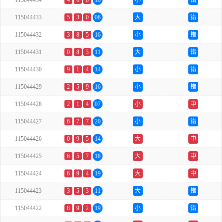
115044434
4
6
8
18
小
错
115044433
5
3
0
08
大
错
115044432
3
8
5
16
小
错
115044431
0
8
3
11
大
错
115044430
9
1
4
14
小
错
115044429
2
5
9
16
小
错
115044428
2
1
4
07
小
中
115044427
6
7
7
20
小
错
115044426
0
9
5
14
大
中
115044425
6
5
7
18
大
中
115044424
6
9
4
19
大
中
115044423
3
5
3
11
大
错
115044422
8
9
2
19
小
错