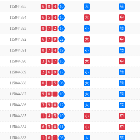
115044395
6
0
4
10
大
错
115044394
6
5
4
15
大
中
115044393
8
7
2
17
小
错
115044392
6
7
9
22
大
中
115044391
8
7
4
19
小
错
115044390
3
6
7
16
大
中
115044389
2
6
9
17
小
错
115044388
0
1
5
06
大
错
115044387
9
0
1
10
大
错
115044386
3
9
0
12
大
错
115044385
1
4
5
10
小
中
115044384
6
5
0
11
小
中
115044383
1
6
1
08
大
错