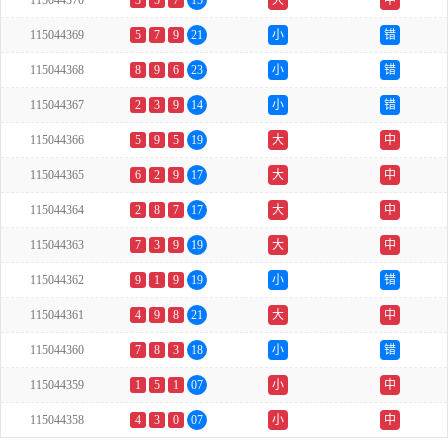
115044370
3
5
7
15
大
中
115044369
5
7
9
21
小
错
115044368
8
9
6
23
小
错
115044367
2
3
9
14
小
错
115044366
5
9
5
19
大
中
115044365
6
2
9
17
大
中
115044364
2
8
7
17
大
中
115044363
7
3
9
19
大
中
115044362
9
1
9
19
小
错
115044361
4
9
8
21
大
中
115044360
7
8
3
18
小
错
115044359
1
5
1
07
小
中
115044358
4
3
0
07
小
中