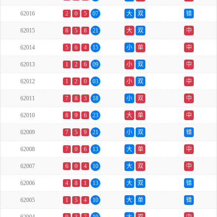
62016
2
0
5
07
大
双
错
62015
8
5
8
21
大
双
中
62014
5
6
4
15
小
单
中
62013
1
2
6
09
小
双
中
62012
1
2
0
03
小
双
中
62011
7
8
3
18
小
双
中
62010
8
9
6
23
大
单
中
62009
7
5
9
21
小
双
错
62008
7
0
6
13
大
单
中
62007
6
0
4
10
大
双
中
62006
4
8
1
13
大
双
错
62005
1
5
4
10
大
单
错