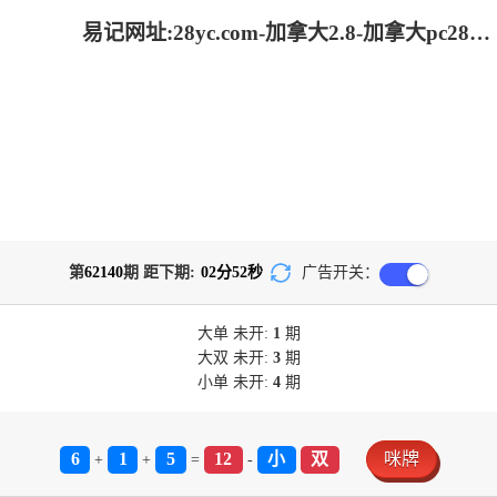
易记网址:28yc.com-加拿大2.8-加拿大pc28|提前在线预测官网|加拿大pc在线预测结果_极致火热优质的免费预测
第
62140
期 距下期:
02
分
52
秒
广告开关：
大单
未开:
1
期
大双
未开:
3
期
小单
未开:
4
期
6
1
5
12
小
双
咪牌
+
+
=
-