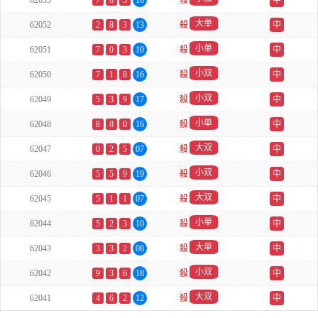
62053
7
6
3
16
殺
中
大单
62052
2
8
3
13
殺
中
小单
62051
7
0
3
10
殺
中
小双
62050
7
1
8
16
殺
中
小双
62049
5
3
9
17
殺
中
小单
62048
8
8
0
16
殺
中
大双
62047
0
2
5
07
殺
中
小双
62046
5
5
9
19
殺
中
大双
62045
5
1
1
07
殺
中
小单
62044
5
2
3
10
殺
中
大单
62043
3
3
2
08
殺
中
小双
62042
9
3
6
18
殺
中
大双
62041
4
6
2
12
殺
中