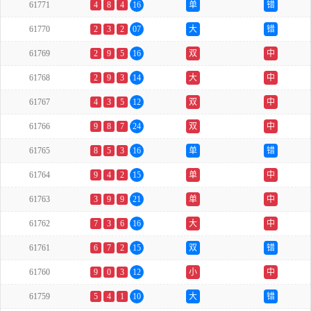
61771
4
8
4
16
单
错
61770
2
3
2
07
大
错
61769
2
9
5
16
双
中
61768
2
9
3
14
大
中
61767
4
3
5
12
双
中
61766
9
8
7
24
双
中
61765
8
5
3
16
单
错
61764
9
4
2
15
单
中
61763
3
9
9
21
单
中
61762
7
3
6
16
大
中
61761
6
7
2
15
双
错
61760
9
0
3
12
小
中
61759
5
4
1
10
大
错