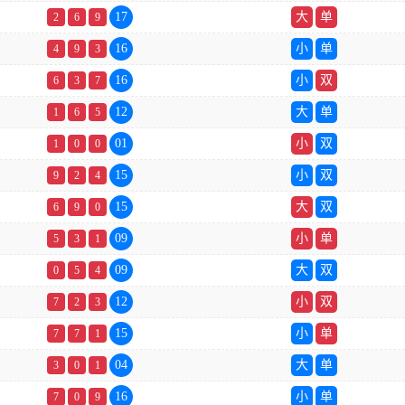
17
大
单
2
6
9
16
小
单
4
9
3
16
小
双
6
3
7
12
大
单
1
6
5
01
小
双
1
0
0
15
小
双
9
2
4
15
大
双
6
9
0
09
小
单
5
3
1
09
大
双
0
5
4
12
小
双
7
2
3
15
小
单
7
7
1
04
大
单
3
0
1
16
小
单
7
0
9