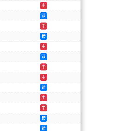
中
错
中
错
中
错
中
中
错
中
中
错
错