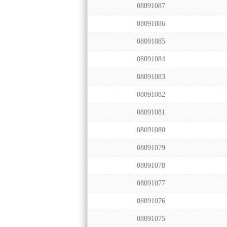
08091087
08091086
08091085
08091084
08091083
08091082
08091081
08091080
08091079
08091078
08091077
08091076
08091075