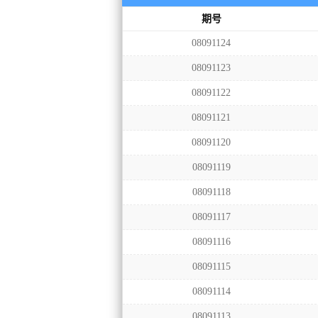
期号
08091124
08091123
08091122
08091121
08091120
08091119
08091118
08091117
08091116
08091115
08091114
08091113