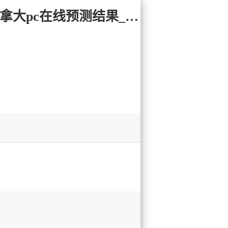
易记网址:28yc.com-加拿大2.8-加拿大pc28|提前在线预测官网|加拿大pc在线预测结果_极致火热优质的免费预测