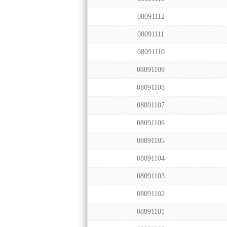
08091112
08091111
08091110
08091109
08091108
08091107
08091106
08091105
08091104
08091103
08091102
08091101