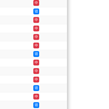
中
错
中
中
中
中
错
中
中
中
错
中
错