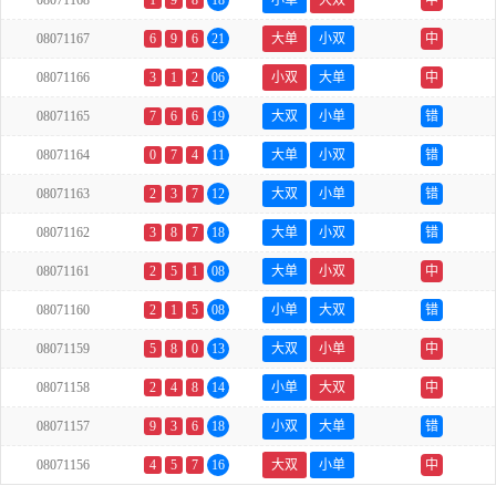
08071168
1
9
8
18
小单
大双
中
08071167
6
9
6
21
大单
小双
中
08071166
3
1
2
06
小双
大单
中
08071165
7
6
6
19
大双
小单
错
08071164
0
7
4
11
大单
小双
错
08071163
2
3
7
12
大双
小单
错
08071162
3
8
7
18
大单
小双
错
08071161
2
5
1
08
大单
小双
中
08071160
2
1
5
08
小单
大双
错
08071159
5
8
0
13
大双
小单
中
08071158
2
4
8
14
小单
大双
中
08071157
9
3
6
18
小双
大单
错
08071156
4
5
7
16
大双
小单
中