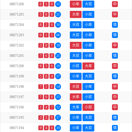
08071206
6
5
0
11
小单
大双
中
08071205
5
8
8
21
大单
小双
中
08071204
8
2
0
10
大双
小单
错
08071203
0
1
5
06
大双
小单
错
08071202
3
8
7
18
大双
小单
中
08071201
7
6
8
21
大双
小单
错
08071200
8
5
6
19
小双
大单
中
08071199
5
8
4
17
小单
大双
错
08071198
7
1
6
14
大双
小单
中
08071197
7
0
8
15
大单
小双
中
08071196
1
4
7
12
大单
小双
中
08071195
3
5
9
17
小单
大双
错
08071194
9
4
6
19
小单
大双
错