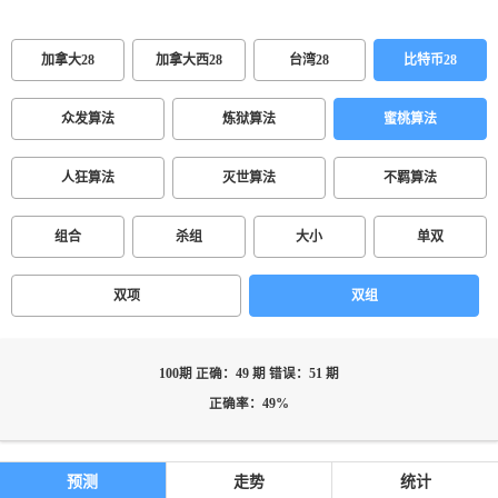
加拿大28
加拿大西28
台湾28
比特币28
众发算法
炼狱算法
蜜桃算法
人狂算法
灭世算法
不羁算法
组合
杀组
大小
单双
双项
双组
100期 正确：49 期 错误：51 期
正确率：49%
预测
走势
统计