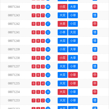
08071244
0
5
3
08
小双
大单
中
08071243
7
9
7
23
大双
小单
错
08071242
9
5
3
17
大单
小双
中
08071241
8
1
3
12
小单
大双
错
08071240
8
9
0
17
大双
小单
错
08071239
4
9
1
14
小双
大单
错
08071238
7
0
3
10
小双
大单
中
08071237
0
9
3
12
大双
小单
错
08071236
1
9
3
13
大双
小单
中
08071235
6
3
4
13
大双
小单
中
08071234
9
1
6
16
大双
小单
中
08071233
7
3
2
12
大双
小单
错