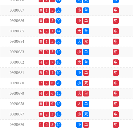
08090888
2
2
7
11
大
双
错
08090887
0
1
5
06
小
单
中
08090886
0
4
5
09
小
单
中
08090885
6
7
1
14
大
单
中
08090884
0
1
5
06
大
双
中
08090883
7
0
5
12
小
单
中
08090882
4
7
7
18
大
单
中
08090881
9
6
4
19
小
单
中
08090880
7
7
6
20
小
双
中
08090879
4
5
6
15
大
单
中
08090878
8
1
9
18
大
单
中
08090877
8
2
3
13
小
双
中
08090876
1
6
8
15
小
单
中