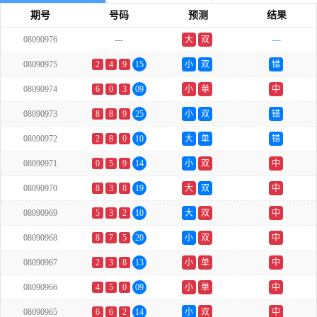
期号
号码
预测
结果
08090976
---
大
双
---
08090975
2
4
9
15
小
双
错
08090974
6
0
3
09
小
单
中
08090973
8
8
9
25
小
双
错
08090972
2
8
0
10
大
单
错
08090971
0
5
9
14
小
双
中
08090970
8
3
8
19
大
双
中
08090969
5
3
2
10
大
双
中
08090968
8
7
5
20
小
双
中
08090967
2
3
8
13
小
单
中
08090966
4
5
0
09
小
单
中
08090965
6
6
2
14
小
双
中