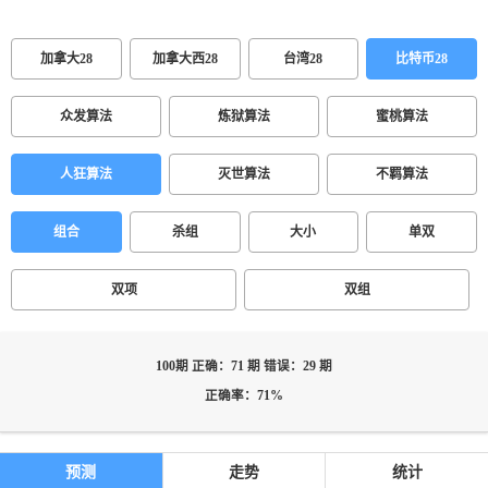
加拿大28
加拿大西28
台湾28
比特币28
众发算法
炼狱算法
蜜桃算法
人狂算法
灭世算法
不羁算法
组合
杀组
大小
单双
双项
双组
100期 正确：71 期 错误：29 期
正确率：71%
预测
走势
统计