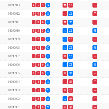
08090913
4
5
5
14
大
双
中
08090912
8
0
3
11
小
双
中
08090911
3
9
6
18
大
单
中
08090910
3
3
5
11
大
双
错
08090909
9
7
2
18
小
双
中
08090908
6
0
1
07
大
双
错
08090907
3
7
9
19
大
双
中
08090906
7
8
6
21
小
双
错
08090905
1
7
8
16
大
单
中
08090904
6
4
1
11
小
单
中
08090903
8
5
7
20
大
双
中
08090902
4
3
4
11
大
单
中
08090901
9
3
9
21
大
单
中