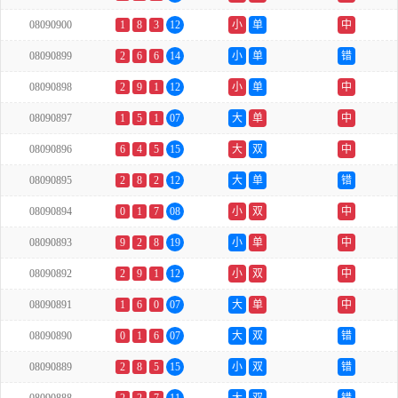
08090900
1
8
3
12
小
单
中
08090899
2
6
6
14
小
单
错
08090898
2
9
1
12
小
单
中
08090897
1
5
1
07
大
单
中
08090896
6
4
5
15
大
双
中
08090895
2
8
2
12
大
单
错
08090894
0
1
7
08
小
双
中
08090893
9
2
8
19
小
单
中
08090892
2
9
1
12
小
双
中
08090891
1
6
0
07
大
单
中
08090890
0
1
6
07
大
双
错
08090889
2
8
5
15
小
双
错