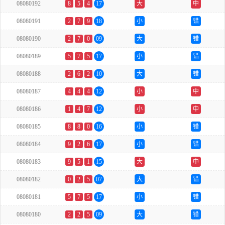
08080192
8
5
4
17
大
中
08080191
2
7
9
18
小
错
08080190
2
7
0
09
大
错
08080189
5
7
5
17
小
错
08080188
2
6
2
10
大
错
08080187
4
4
4
12
小
中
08080186
1
4
7
12
小
中
08080185
8
8
0
16
小
错
08080184
9
2
6
17
小
错
08080183
9
5
1
15
大
中
08080182
0
2
5
07
大
错
08080181
5
7
5
17
小
错
08080180
2
2
5
09
大
错