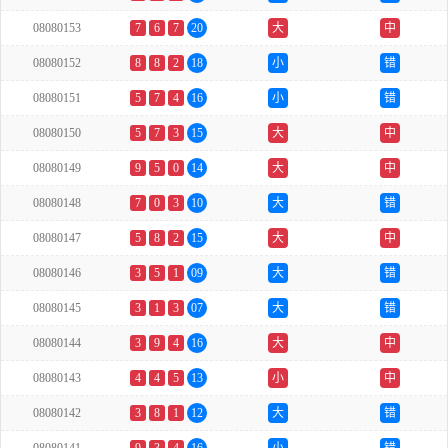
08080153
7
6
7
20
大
中
08080152
8
8
2
18
小
错
08080151
5
7
4
16
小
错
08080150
5
7
3
15
大
中
08080149
9
5
0
14
大
中
08080148
7
0
3
10
大
错
08080147
5
8
2
15
大
中
08080146
3
5
1
09
大
错
08080145
3
1
3
07
大
错
08080144
3
9
4
16
大
中
08080143
4
4
5
13
小
中
08080142
3
8
1
12
大
错