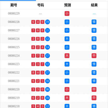
期号
号码
预测
结果
08080229
---
小
---
单
08080228
6
4
9
19
小
错
08080227
7
6
8
21
小
错
08080226
2
8
2
12
大
错
08080225
8
2
4
14
小
错
08080224
1
7
9
17
大
中
08080223
2
3
7
12
大
错
08080222
8
4
5
17
小
错
08080221
9
2
5
16
小
错
08080220
3
3
0
06
小
中
08080219
6
2
8
16
大
中
08080218
5
4
3
12
大
错