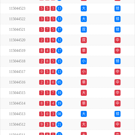
115044523
5
5
3
13
大
错
115044522
3
5
5
13
大
错
115044521
5
7
5
17
双
错
115044520
2
1
9
12
双
中
115044519
8
4
5
17
单
中
115044518
2
8
5
15
小
错
115044517
0
5
8
13
小
中
115044516
2
3
0
05
单
中
115044515
7
5
7
19
大
中
115044514
8
7
4
19
单
中
115044513
5
0
3
08
大
错
115044512
9
3
9
21
大
中