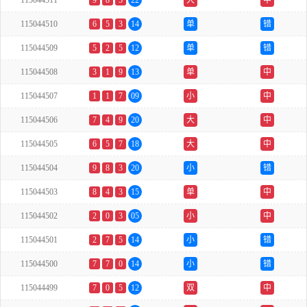
115044511
9
8
5
22
大
中
115044510
6
5
3
14
单
错
115044509
5
2
5
12
单
错
115044508
3
1
9
13
单
中
115044507
1
1
7
09
小
中
115044506
7
4
9
20
大
中
115044505
6
5
7
18
大
中
115044504
9
8
3
20
小
错
115044503
8
4
3
15
单
中
115044502
2
0
3
05
小
中
115044501
2
7
5
14
小
错
115044500
7
7
0
14
小
错
115044499
7
0
5
12
双
中