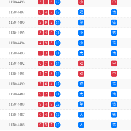
115044498
5
1
6
12
小
中
115044497
8
4
7
19
双
错
115044496
3
9
2
14
单
错
115044495
8
4
9
21
小
错
115044494
4
9
5
18
小
错
115044493
3
3
5
11
大
错
115044492
0
7
7
14
双
中
115044491
4
7
3
14
双
中
115044490
7
6
4
17
双
错
115044489
9
2
0
11
大
错
115044488
9
4
9
22
单
错
115044487
0
4
8
12
大
错
115044486
0
5
7
12
大
错