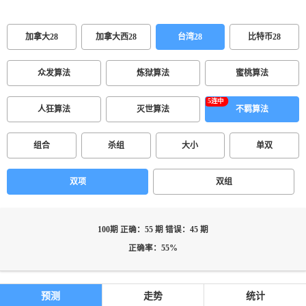
加拿大28
加拿大西28
台湾28
比特币28
众发算法
炼狱算法
蜜桃算法
人狂算法
灭世算法
不羁算法
组合
杀组
大小
单双
双项
双组
100期 正确：55 期 错误：45 期
正确率：55%
预测
走势
统计