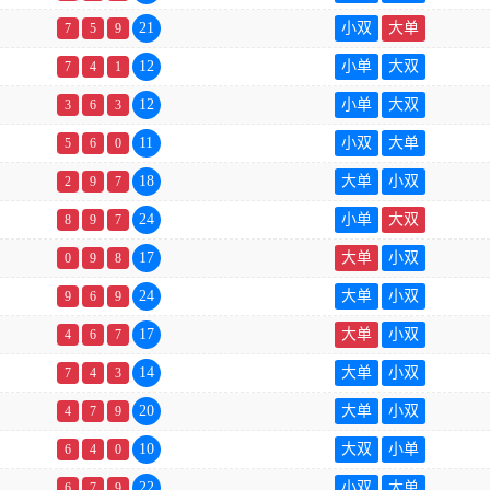
21
小双
大单
7
5
9
12
小单
大双
7
4
1
12
小单
大双
3
6
3
11
小双
大单
5
6
0
18
大单
小双
2
9
7
24
小单
大双
8
9
7
17
大单
小双
0
9
8
24
大单
小双
9
6
9
17
大单
小双
4
6
7
14
大单
小双
7
4
3
20
大单
小双
4
7
9
10
大双
小单
6
4
0
22
小双
大单
6
7
9