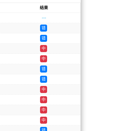
结果
---
错
错
中
中
错
错
中
中
中
中
错