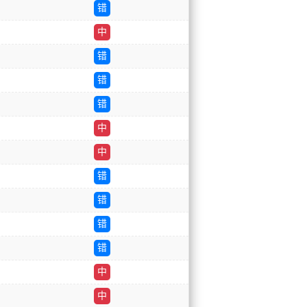
错
中
错
错
错
中
中
错
错
错
错
中
中