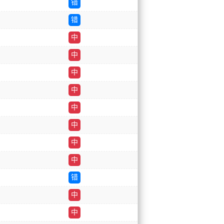
错
错
中
中
中
中
中
中
中
中
错
中
中