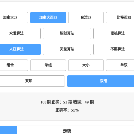
加拿大28
加拿大西28
台湾28
比特币28
众发算法
炼狱算法
蜜桃算法
人狂算法
灭世算法
不羁算法
组合
杀组
大小
单双
双项
双组
100期 正确：51 期 错误：49 期
正确率：51%
走势