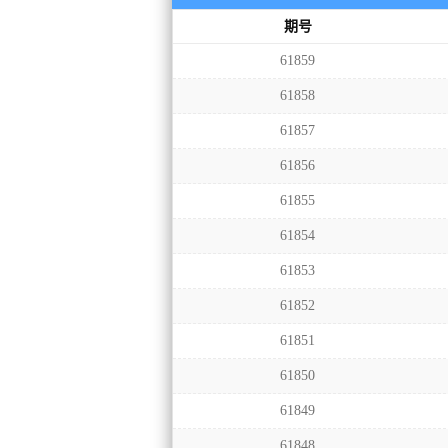
期号
61859
61858
61857
61856
61855
61854
61853
61852
61851
61850
61849
61848