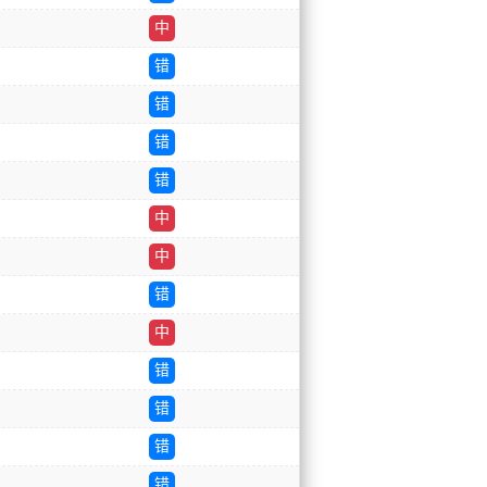
中
错
错
错
错
中
中
错
中
错
错
错
错