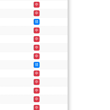
中
中
错
中
中
中
中
错
中
中
中
中
中