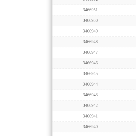
3466951
3466950
3466949
3466948
3466947
3466946
3466945
3466944
3466943
3466942
3466941
3466940