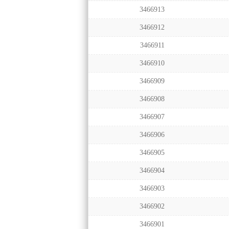
3466913
3466912
3466911
3466910
3466909
3466908
3466907
3466906
3466905
3466904
3466903
3466902
3466901