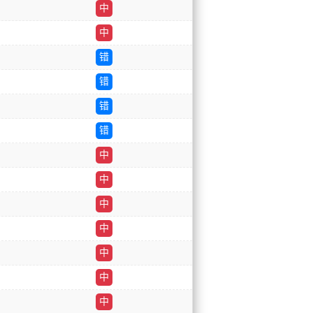
中
中
错
错
错
错
中
中
中
中
中
中
中