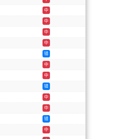
中
中
中
中
错
中
中
错
中
中
错
中