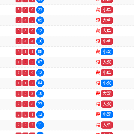
23
殺
小单
5
9
9
09
殺
大单
0
4
5
12
殺
大单
9
3
0
16
殺
小单
8
4
4
08
殺
小双
6
1
1
07
殺
大双
1
3
3
12
殺
小单
7
5
0
04
殺
小双
1
1
2
10
殺
大双
2
5
3
23
殺
大双
7
8
8
12
殺
小双
2
9
1
11
殺
大单
2
2
7