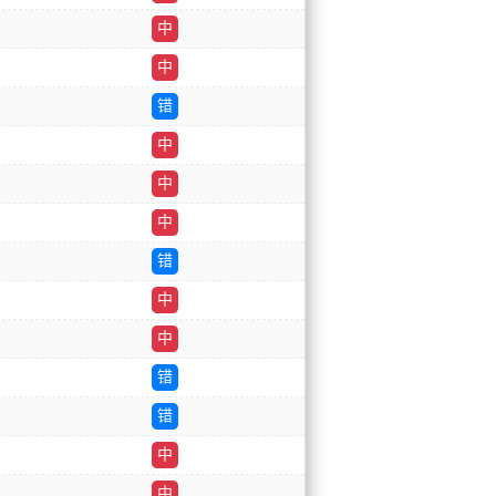
中
中
错
中
中
中
错
中
中
错
错
中
中