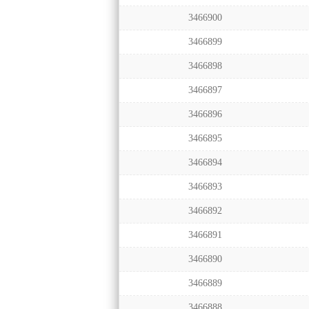
3466900
3466899
3466898
3466897
3466896
3466895
3466894
3466893
3466892
3466891
3466890
3466889
3466888