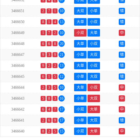
3466652
1
4
2
07
小双
大单
错
3466651
2
7
1
10
大双
小单
错
3466650
8
1
4
13
大单
小双
错
3466649
1
7
2
10
小双
大单
中
3466648
6
6
8
20
大单
小双
错
3466647
9
3
9
21
小单
大双
错
3466646
9
2
2
13
大单
小双
错
3466645
6
1
5
12
小单
大双
错
3466644
2
3
5
10
大单
小双
中
3466643
5
8
3
16
小单
大双
中
3466642
6
4
7
17
小双
大单
中
3466641
2
6
9
17
小单
大双
错
3466640
8
2
5
15
小双
大单
中