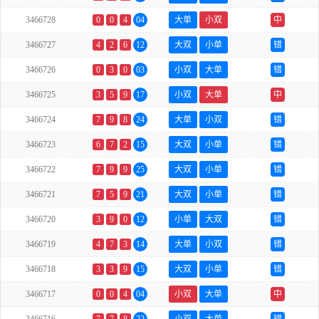
3466728
0
0
4
04
大单
小双
中
3466727
4
2
6
12
大双
小单
错
3466726
0
3
0
03
小双
大单
错
3466725
3
5
9
17
小双
大单
中
3466724
7
9
8
24
大单
小双
错
3466723
6
7
2
15
大双
小单
错
3466722
7
9
9
25
大双
小单
错
3466721
7
5
9
21
大双
小单
错
3466720
3
9
0
12
小单
大双
错
3466719
4
7
3
14
大单
小双
错
3466718
3
3
9
15
大双
小单
错
3466717
0
0
4
04
小双
大单
中