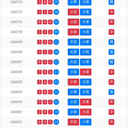
3466703
3
8
8
19
小单
大双
错
3466702
3
1
4
08
小双
大单
中
3466701
0
6
4
10
小双
大单
中
3466700
5
2
2
09
小单
大双
中
3466699
3
3
6
12
大双
小单
错
3466698
5
2
2
09
大单
小双
错
3466697
9
5
1
15
大双
小单
错
3466696
7
8
0
15
小双
大单
中
3466695
5
6
2
13
小单
大双
中
3466694
4
8
3
15
小单
大双
错
3466693
5
5
5
15
小双
大单
中
3466692
2
9
7
18
小单
大双
中
3466691
0
9
5
14
大双
小单
中