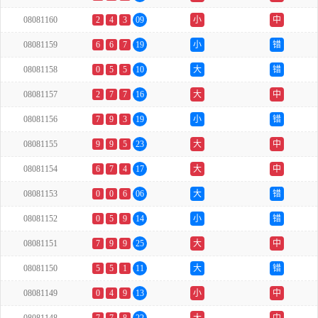
08081160
2
4
3
09
小
中
08081159
6
6
7
19
小
错
08081158
0
5
5
10
大
错
08081157
2
7
7
16
大
中
08081156
7
9
3
19
小
错
08081155
9
9
5
23
大
中
08081154
6
7
4
17
大
中
08081153
0
0
6
06
大
错
08081152
0
5
9
14
小
错
08081151
7
9
9
25
大
中
08081150
5
5
1
11
大
错
08081149
0
4
9
13
小
中