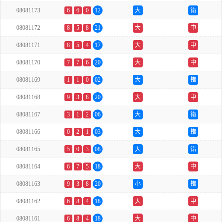
08081173
6
6
0
12
大
错
08081172
8
5
8
21
大
中
08081171
8
5
4
17
大
中
08081170
7
7
6
20
大
中
08081169
1
1
0
02
大
错
08081168
9
3
8
20
大
中
08081167
3
1
2
06
大
错
08081166
0
2
1
03
大
错
08081165
5
0
3
08
大
错
08081164
6
7
5
18
大
中
08081163
9
3
8
20
小
错
08081162
6
8
4
18
大
中
08081161
6
8
4
18
大
中