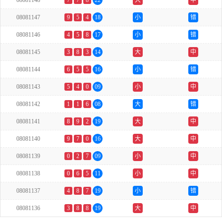
08081148
7
7
8
22
大
中
08081147
9
5
4
18
小
错
08081146
4
5
8
17
小
错
08081145
3
8
3
14
大
中
08081144
6
5
5
16
小
错
08081143
5
4
0
09
小
中
08081142
1
1
6
08
大
错
08081141
8
9
2
19
大
中
08081140
9
7
0
16
大
中
08081139
0
2
7
09
小
中
08081138
0
6
5
11
小
中
08081137
4
8
7
19
小
错
08081136
3
8
8
19
大
中