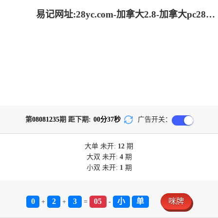
易记网址:28yc.com-加拿大2.8-加拿大pc28|提前在线预测官网|加拿大pc在线预测结果_极致火热优质的免费预测
第
08081235
期 距下期:
00
分
37
秒
广告开关：
大单
未开:
12
期
大双
未开:
4
期
小双
未开:
1
期
0
2
3
05
小
单
咪牌
+
+
=
-