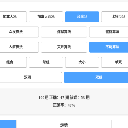
加拿大28
加拿大西28
台湾28
比特币28
众发算法
炼狱算法
蜜桃算法
人狂算法
灭世算法
不羁算法
组合
杀组
大小
单双
双项
双组
100期 正确：47 期 错误：53 期
正确率：47%
走势