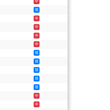
中
错
中
中
中
中
错
错
错
错
错
中
中