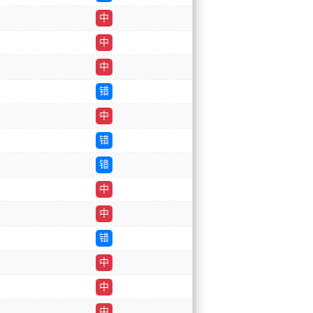
中
中
中
错
中
错
错
中
中
错
中
中
中