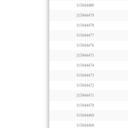
115044480
115044479
115044478
115044477
115044476
115044475
115044474
115044473
115044472
115044471
115044470
115044469
115044468