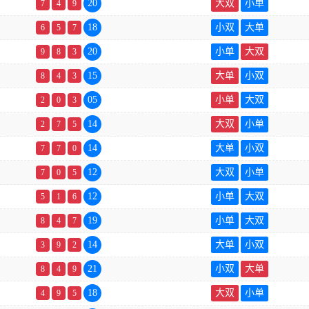
20
大双
小单
7
4
9
18
小双
大单
6
5
7
20
小单
大双
9
8
3
15
大单
小双
8
4
3
05
小单
大双
2
0
3
14
大双
小单
2
7
5
14
大单
小双
7
7
0
12
大双
小单
7
0
5
12
小单
大双
5
1
6
19
小单
大双
8
4
7
14
大单
小双
3
9
2
21
小双
大单
8
4
9
18
大双
小单
4
9
5