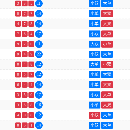
11
小双
大单
3
3
5
14
小单
大双
0
7
7
14
小单
大双
4
7
3
17
小双
大单
7
6
4
11
大双
小单
9
2
0
22
小双
大单
9
4
9
12
大单
小双
0
4
8
12
小单
大双
0
5
7
14
小单
大双
6
4
4
17
小双
大单
3
5
9
16
小单
大双
3
5
8
12
小双
大单
4
0
8
14
小双
大单
8
5
1