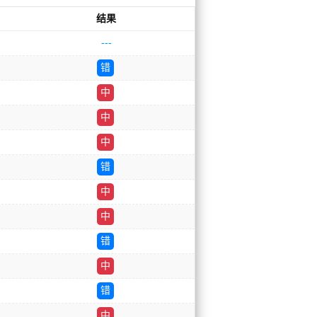
结果
---
错
中
中
中
错
中
中
错
中
错
中