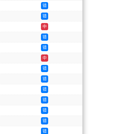
错
错
中
错
错
中
错
错
错
错
错
错
错