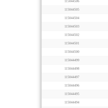
115044506
115044505
115044504
115044503
115044502
115044501
115044500
115044499
115044498
115044497
115044496
115044495
115044494