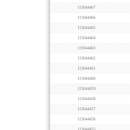
115044467
115044466
115044465
115044464
115044463
115044462
115044461
115044460
115044459
115044458
115044457
115044456
115044455