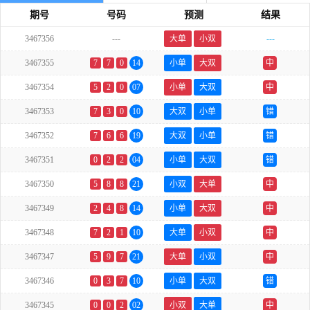
期号
号码
预测
结果
3467356
---
大单
小双
---
3467355
7
7
0
14
小单
大双
中
3467354
5
2
0
07
小单
大双
中
3467353
7
3
0
10
大双
小单
错
3467352
7
6
6
19
大双
小单
错
3467351
0
2
2
04
小单
大双
错
3467350
5
8
8
21
小双
大单
中
3467349
2
4
8
14
小单
大双
中
3467348
7
2
1
10
大单
小双
中
3467347
5
9
7
21
大单
小双
中
3467346
0
3
7
10
小单
大双
错
3467345
0
0
2
02
小双
大单
中