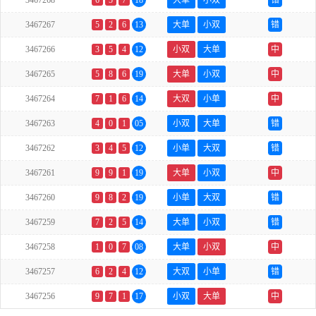
3467268
6
5
7
18
大单
小双
错
3467267
5
2
6
13
大单
小双
错
3467266
3
5
4
12
小双
大单
中
3467265
5
8
6
19
大单
小双
中
3467264
7
1
6
14
大双
小单
中
3467263
4
0
1
05
小双
大单
错
3467262
3
4
5
12
小单
大双
错
3467261
9
9
1
19
大单
小双
中
3467260
9
8
2
19
小单
大双
错
3467259
7
2
5
14
大单
小双
错
3467258
1
0
7
08
大单
小双
中
3467257
6
2
4
12
大双
小单
错
3467256
9
7
1
17
小双
大单
中