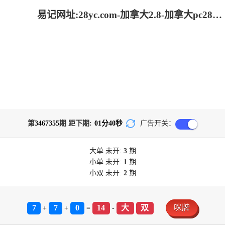
易记网址:28yc.com-加拿大2.8-加拿大pc28|提前在线预测官网|加拿大pc在线预测结果_极致火热优质的免费预测
第
3467355
期 距下期:
01
分
39
秒
广告开关：
大单
未开:
3
期
小单
未开:
1
期
小双
未开:
2
期
7
7
0
14
大
双
咪牌
+
+
=
-